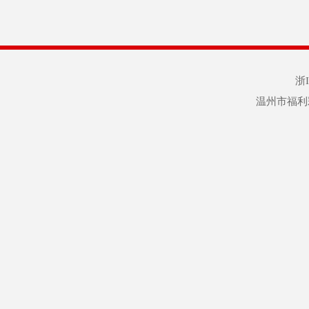
浙I
温州市福利