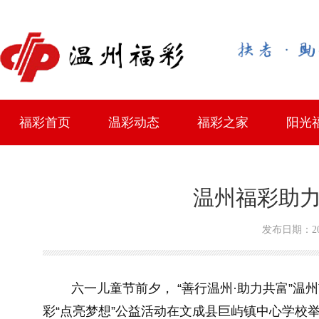
福彩首页
温彩动态
福彩之家
阳光
最新资讯
中奖趣闻
综合服务站地址
政策法规
中心简介
主任邮箱
学习考
公开征
站点迁
投注站
官方
温州福彩助力
发布日期：202
六一儿童节前夕，
“善行温州·助力共富”温
彩“点亮梦想”公益活动在文成县巨屿镇中心学校