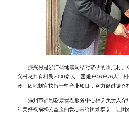
振兴村是浙江省地震局结对帮扶的重点村。
兴村总共有村民
2000
多人，困难户
46
户
76
人，村
金，因地制宜扶持一些产业项目，努力促进振兴
温州市福利彩票管理服务中心相关负责人介
年美好祝福和公益金的爱心带给困难群众，让困