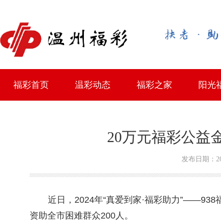
福彩首页
温彩动态
福彩之家
阳光
最新资讯
中奖趣闻
综合服务站地址
政策法规
中心简介
主任邮箱
学习考
公开征
站点迁
投注站
官方
20万元福彩公益
发布日期：202
近日，
2024
年
“
真爱到家
·
福彩助力
”——938
资助全市困难群众
200
人。