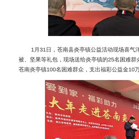
1
月
31
日，苍南县炎亭镇公益活动现场喜气
被、坚果等礼包，现场送给炎亭镇的
25
名困难群
苍南炎亭镇
100
名困难群众，支出福彩公益金
10