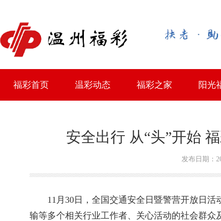
福彩首页
温彩动态
福彩之家
阳光
最新资讯
中奖趣闻
综合服务站地址
政策法规
中心简介
主任邮箱
学习考
公开征
站点迁
投注站
官方
安全出行 从“头”开始
发布日期：201
11月30日，全国交通安全日暨警营开放日
输等多个相关行业工作者、关心活动的社会群众及