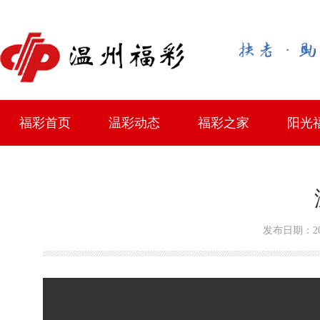
福彩首页
温彩动态
福彩之家
阳光
最新资讯
中奖趣闻
综合服务站地址
政策法规
中心简介
主任邮箱
学习考
公开征
站点迁
投注站
官方
发布日期：202