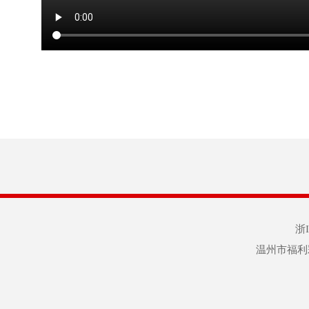
浙I
温州市福利