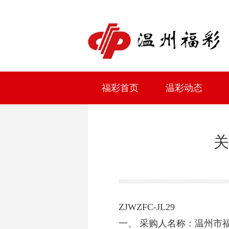
福彩首页
温彩动态
最新资讯
中奖趣闻
关
ZJWZFC-JL29
一、 采购人名称：温州市