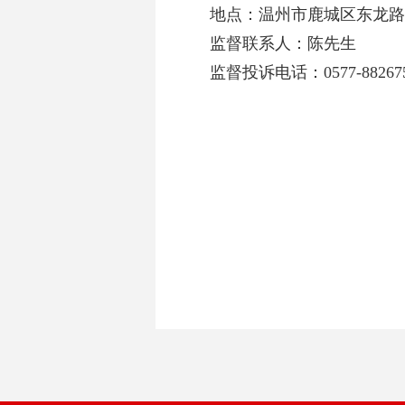
地点：温州市鹿城区东龙路
监督联系人：陈先生
监督投诉电话：0577-882675