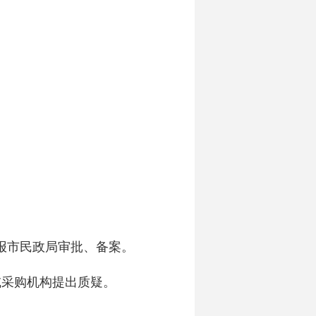
报市民政局审批、备案。
或采购机构提出质疑。