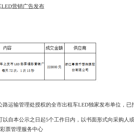
车LED营销广告发布
公路运输管理处授权的全市出租车LED独家发布单位，已
可以自本公示之日起5个工作日内，以书面形式向采购人
彩票管理服务中心